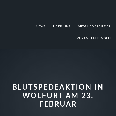
Zur
Zum
Zur
Hauptnavigation
Inhalt
Fußzeile
springen
springen
springen
NEWS
ÜBER UNS
MITGLIEDERBILDER
VERANSTALTUNGEN
BLUTSPEDEAKTION IN
WOLFURT AM 23.
FEBRUAR