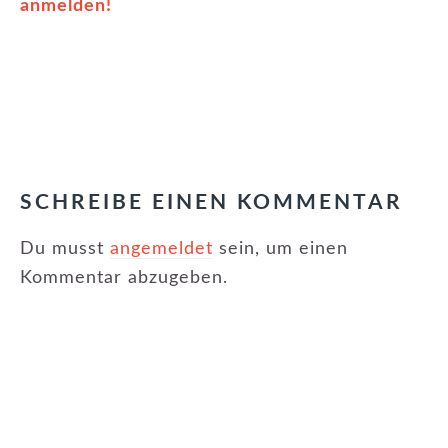
anmelden!
KATEGORIE:
EVENTS
,
NEUIGKEITEN
LESER-
INTERAKTIONEN
SCHREIBE EINEN KOMMENTAR
Du musst
angemeldet
sein, um einen
Kommentar abzugeben.