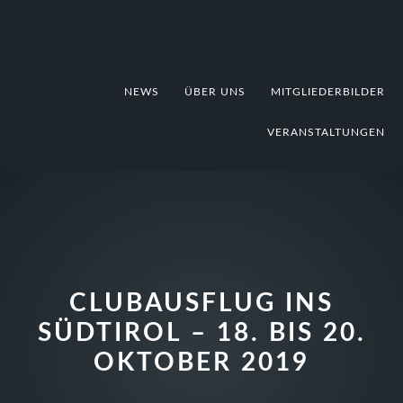
Zur
Zum
Zur
Hauptnavigation
Inhalt
Fußzeile
springen
springen
springen
NEWS
ÜBER UNS
MITGLIEDERBILDER
VERANSTALTUNGEN
CLUBAUSFLUG INS
SÜDTIROL – 18. BIS 20.
OKTOBER 2019