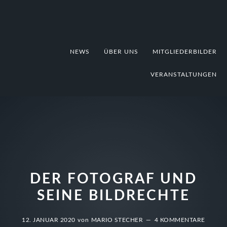
Zur
Zum
Zur
Hauptnavigation
Inhalt
Fußzeile
springen
springen
springen
NEWS
ÜBER UNS
MITGLIEDERBILDER
VERANSTALTUNGEN
DER FOTOGRAF UND
SEINE BILDRECHTE
12. JANUAR 2020
von
MARIO STECHER
4 KOMMENTARE