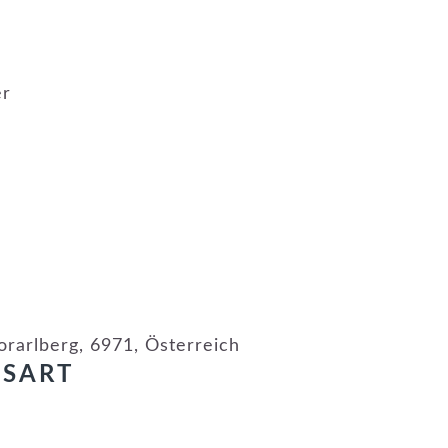
er
orarlberg, 6971, Österreich
GSART