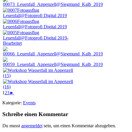
1
2
3
►
Kategorie:
Events
Leser-
Schreibe einen Kommentar
Interaktionen
Du musst
angemeldet
sein, um einen Kommentar abzugeben.