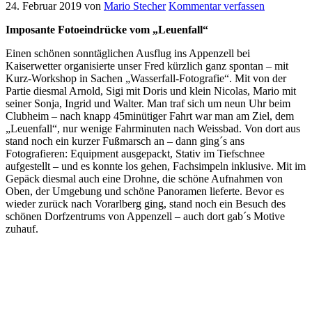
24. Februar 2019
von
Mario Stecher
Kommentar verfassen
Imposante Fotoeindrücke vom „Leuenfall“
Einen schönen sonntäglichen Ausflug ins Appenzell bei
Kaiserwetter organisierte unser Fred kürzlich ganz spontan – mit
Kurz-Workshop in Sachen „Wasserfall-Fotografie“. Mit von der
Partie diesmal Arnold, Sigi mit Doris und klein Nicolas, Mario mit
seiner Sonja, Ingrid und Walter. Man traf sich um neun Uhr beim
Clubheim – nach knapp 45minütiger Fahrt war man am Ziel, dem
„Leuenfall“, nur wenige Fahrminuten nach Weissbad. Von dort aus
stand noch ein kurzer Fußmarsch an – dann ging´s ans
Fotografieren: Equipment ausgepackt, Stativ im Tiefschnee
aufgestellt – und es konnte los gehen, Fachsimpeln inklusive. Mit im
Gepäck diesmal auch eine Drohne, die schöne Aufnahmen von
Oben, der Umgebung und schöne Panoramen lieferte. Bevor es
wieder zurück nach Vorarlberg ging, stand noch ein Besuch des
schönen Dorfzentrums von Appenzell – auch dort gab´s Motive
zuhauf.