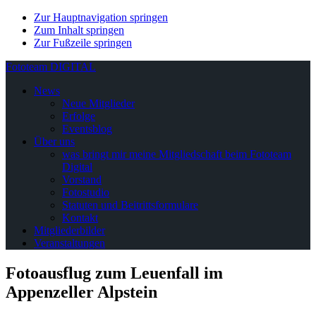
Zur Hauptnavigation springen
Zum Inhalt springen
Zur Fußzeile springen
Fototeam DIGITAL
News
Neue Mitglieder
Erfolge
Eventsblog
Über uns
was bringt mir meine Mitgliedschaft beim Fototeam
Digital
Vorstand
Fotostudio
Statuten und Beitrittsformulare
Kontakt
Mitgliederbilder
Veranstaltungen
Fotoausflug zum Leuenfall im
Appenzeller Alpstein