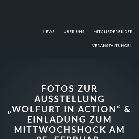
Zur
Zum
Zur
Hauptnavigation
Inhalt
Fußzeile
springen
springen
springen
NEWS
ÜBER UNS
MITGLIEDERBILDER
VERANSTALTUNGEN
FOTOS ZUR
AUSSTELLUNG
„WOLFURT IN ACTION“ &
EINLADUNG ZUM
MITTWOCHSHOCK AM