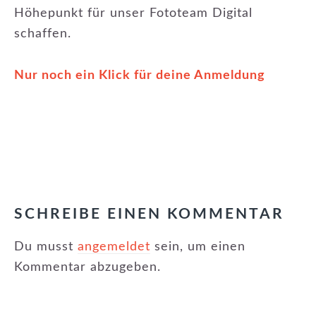
Höhepunkt für unser Fototeam Digital
schaffen.
Nur noch ein Klick für deine Anmeldun
g
KATEGORIE:
NEUIGKEITEN
,
NEWSLETTER
LESER-
INTERAKTIONEN
SCHREIBE EINEN KOMMENTAR
Du musst
angemeldet
sein, um einen
Kommentar abzugeben.