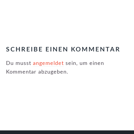
KATEGORIE:
NEUIGKEITEN
,
NEWSLETTER
LESER-
INTERAKTIONEN
SCHREIBE EINEN KOMMENTAR
Du musst
angemeldet
sein, um einen
Kommentar abzugeben.