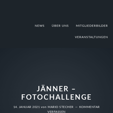
Zur
Zum
Zur
Hauptnavigation
Inhalt
Fußzeile
springen
springen
springen
NEWS
ÜBER UNS
MITGLIEDERBILDER
VERANSTALTUNGEN
JÄNNER –
FOTOCHALLENGE
14. JANUAR 2021
von
MARIO STECHER
KOMMENTAR
VERFASSEN