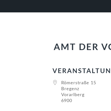
Zur
Zum
Zur
Hauptnavigation
Inhalt
Fußzeile
springen
springen
springen
AMT DER V
VERANSTALTU
Römerstraße 15
Bregenz
Vorarlberg
6900