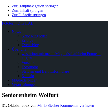
Zur Hauptnavigation springen
Zum Inhalt springen
Zur Fußzeile springen
Fototeam DIGITAL
News
Neue Mitglieder
Erfolge
Eventsblog
Über uns
was bringt mir meine Mitgliedschaft beim Fototeam
Digital
Vorstand
Fotostudio
Statuten und Beitrittsformulare
Kontakt
Mitgliederbilder
Veranstaltungen
Seniorenheim Wolfurt
31. Oktober 2023
von
Mario Stecher
Kommentar verfassen