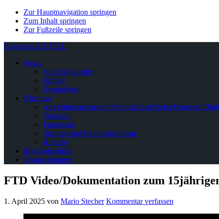
Zur Hauptnavigation springen
Zum Inhalt springen
Zur Fußzeile springen
Fototeam DIGITAL
News
Neue Mitglieder
Erfolge
Eventsblog
Über uns
was bringt mir meine Mitgliedschaft beim Fototeam Digit
Vorstand
Fotostudio
Statuten und Beitrittsformulare
Kontakt
Mitgliederbilder
Veranstaltungen
FTD Video/Dokumentation zum 15jährigen
1. April 2025
von
Mario Stecher
Kommentar verfassen