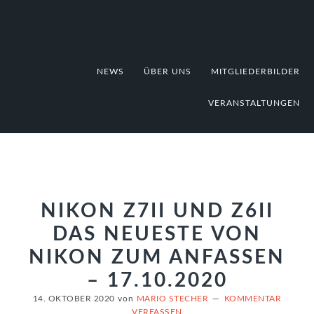
Zur
Zum
Zur
Hauptnavigation
Inhalt
Fußzeile
springen
springen
springen
NEWS
ÜBER UNS
MITGLIEDERBILDER
VERANSTALTUNGEN
NIKON Z7II UND Z6II
DAS NEUESTE VON
NIKON ZUM ANFASSEN
– 17.10.2020
14. OKTOBER 2020
von
MARIO STECHER
KOMMENTAR
VERFASSEN