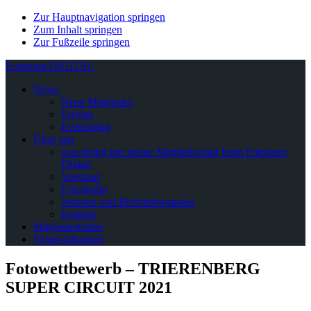
Zur Hauptnavigation springen
Zum Inhalt springen
Zur Fußzeile springen
Fototeam DIGITAL
News
Neue Mitglieder
Erfolge
Eventsblog
Über uns
was bringt mir meine Mitgliedschaft beim Fototeam
Digital
Vorstand
Fotostudio
Statuten und Beitrittsformulare
Kontakt
Mitgliederbilder
Veranstaltungen
Fotowettbewerb – TRIERENBERG
SUPER CIRCUIT 2021