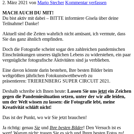
2. März 2021
von
Mario Stecher
Kommentar verfassen
MACH AUCH DU MIT!
Du bist aktiv mit dabei – BITTE informiere Gisela über deine
Teilnahme! Danke!
Aktuell sind die Zeiten wahrlich nicht amüsant, ich vermute, dass
Sie das ganz ähnlich empfinden.
Doch die Fotografie scheint sogar den zahlreichen pandemischen
Einschränkungen unseres täglichen Lebens zu widerstehen, ein paar
vergnügliche fotografische Aktivitäten sind ja verblieben.
Eine davon könnte darin bestehen, Ihre besten Bilder beim
weltgrößten jährlichen Fotokunstwettbewerb zu
präsentieren: TRIERENBERG SUPER CIRCUIT 2021.
Deshalb schreibe ich Ihnen heute:
Lassen Sie uns
jetzt
ein Zeichen
gegen die Pandemiesituation setzen, unter der wir alle leiden,
um der Welt wissen zu lassen: die Fotografie lebt, meine
Kreativität schläft nicht!
Das ist der Punkt, wo wir Sie jetzt brauchen!
Ja richtig: genau
Sie
und
Ihre besten Bilder
! Den Versuch ist es
wert! Warum nicht: trauen Sie es sich und Ihren besten Fotos zu!